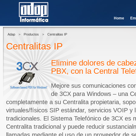
Home
Em
Adap
>
Productos
>
Centralitas IP
Centralitas IP
Elimine dolores de cabe
PBX, con la Central Tele
Mejore sus comunicaciones con 
de 3CX para Windows – una Cen
completamente a su Centralita propietaria, sopo
virtuales/físicos SIP estándar, servicios VOIP y
tradicionales. El Sistema Telefónico de 3CX es
Centralita tradicional y puede reducir sustancial
llamadas mediante el uso de un proveedor de se