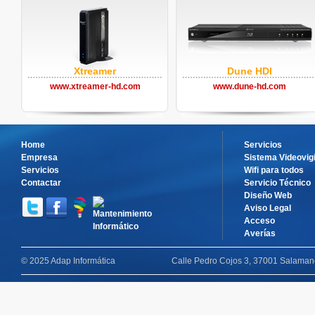
Xtreamer
Dune HDI
www.xtreamer-hd.com
www.dune-hd.com
Home
Servicios
Empresa
Sistema Videovigi
Servicios
Wifi para todos
Contactar
Servicio Técnico
Diseño Web
Aviso Legal
Acceso
Averías
© 2025 Adap Informática
Calle Pedro Cojos 3, 37001 Salamanc