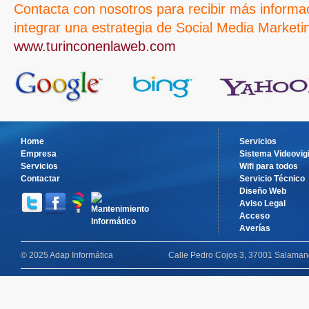
Contacta con nosotros para recibir más informa
integrar una estrategia de Social Media Market
www.turinconenlaweb.com
Home
Servicios
Empresa
Sistema Videovigi
Servicios
Wifi para todos
Contactar
Servicio Técnico
Diseño Web
Aviso Legal
Acceso
Averías
© 2025 Adap Informática
Calle Pedro Cojos 3, 37001 Salamanc